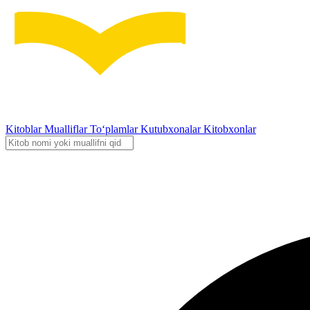
Kitoblar
Mualliflar
To‘plamlar
Kutubxonalar
Kitobxonlar