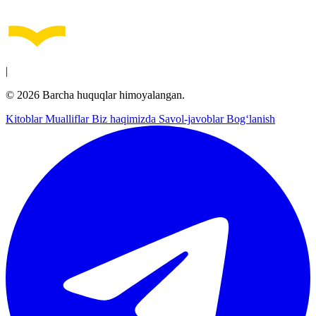
|
© 2026 Barcha huquqlar himoyalangan.
Kitoblar
Mualliflar
Biz haqimizda
Savol-javoblar
Bog‘lanish