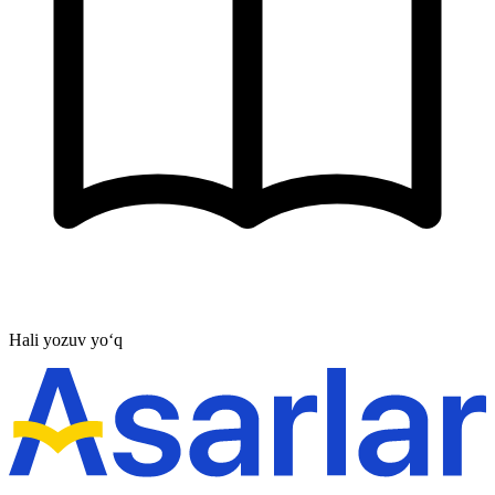
Hali yozuv yo‘q