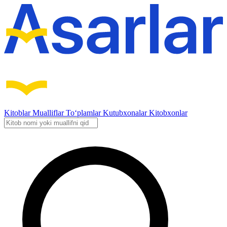
Kitoblar
Mualliflar
To‘plamlar
Kutubxonalar
Kitobxonlar