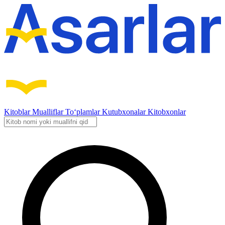
Kitoblar
Mualliflar
To‘plamlar
Kutubxonalar
Kitobxonlar