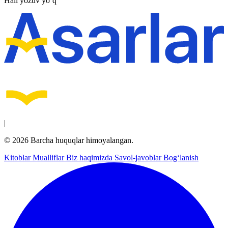
Hali yozuv yo‘q
|
© 2026 Barcha huquqlar himoyalangan.
Kitoblar
Mualliflar
Biz haqimizda
Savol-javoblar
Bog‘lanish