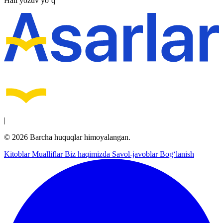
Hali yozuv yo‘q
|
© 2026 Barcha huquqlar himoyalangan.
Kitoblar
Mualliflar
Biz haqimizda
Savol-javoblar
Bog‘lanish