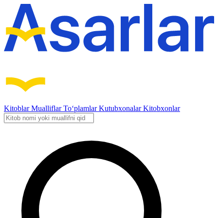
Kitoblar
Mualliflar
To‘plamlar
Kutubxonalar
Kitobxonlar