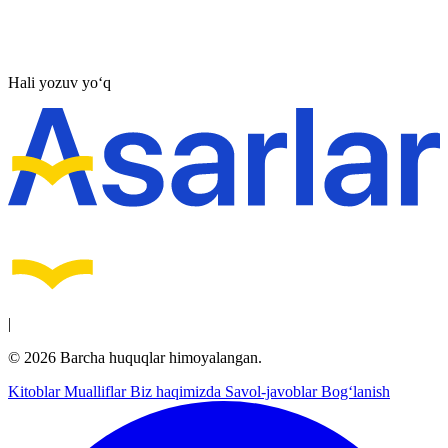
Hali yozuv yo‘q
|
© 2026 Barcha huquqlar himoyalangan.
Kitoblar
Mualliflar
Biz haqimizda
Savol-javoblar
Bog‘lanish