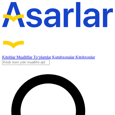
Kitoblar
Mualliflar
To‘plamlar
Kutubxonalar
Kitobxonlar