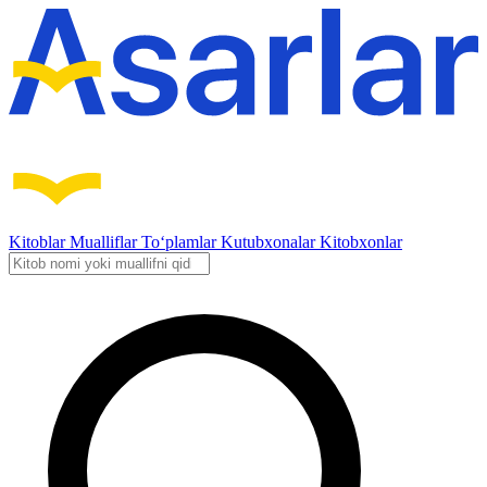
Kitoblar
Mualliflar
To‘plamlar
Kutubxonalar
Kitobxonlar