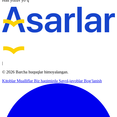
Hali yozuv yo‘q
|
© 2026 Barcha huquqlar himoyalangan.
Kitoblar
Mualliflar
Biz haqimizda
Savol-javoblar
Bog‘lanish