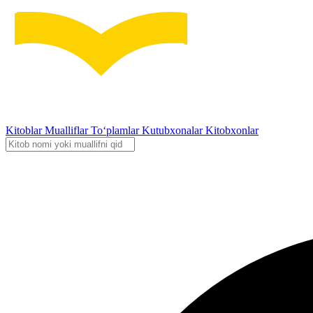
Kitoblar
Mualliflar
To‘plamlar
Kutubxonalar
Kitobxonlar