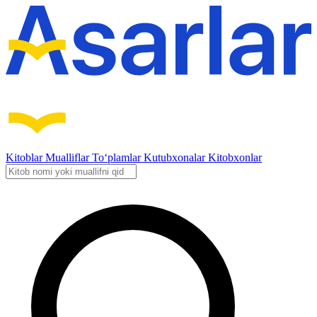
Kitoblar
Mualliflar
To‘plamlar
Kutubxonalar
Kitobxonlar