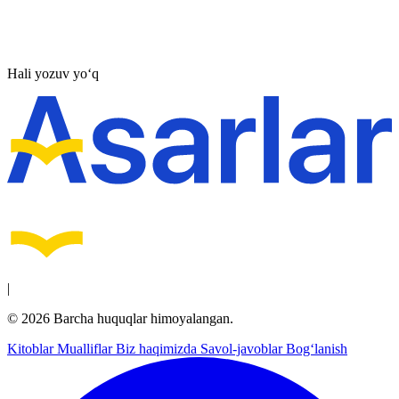
Hali yozuv yo‘q
|
© 2026 Barcha huquqlar himoyalangan.
Kitoblar
Mualliflar
Biz haqimizda
Savol-javoblar
Bog‘lanish