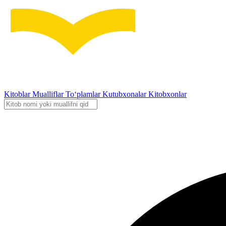
Kitoblar
Mualliflar
To‘plamlar
Kutubxonalar
Kitobxonlar