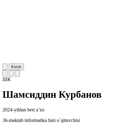
Kirish
ШК
Шамсиддин Курбанов
2024-yildan beri a’zo
36-maktab informatika fani o`qituvchisi