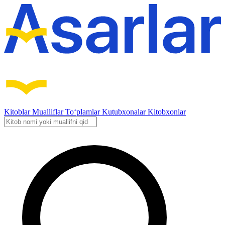
Kitoblar
Mualliflar
To‘plamlar
Kutubxonalar
Kitobxonlar