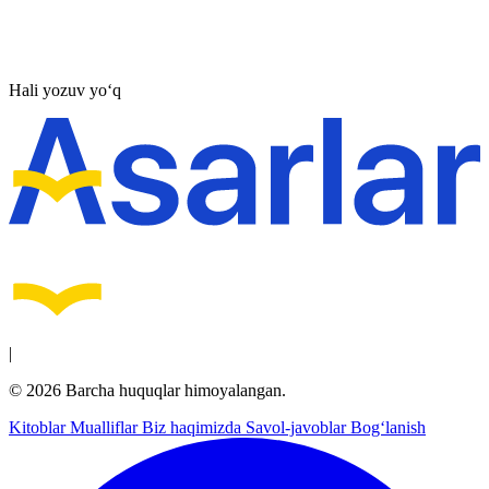
Hali yozuv yo‘q
|
© 2026 Barcha huquqlar himoyalangan.
Kitoblar
Mualliflar
Biz haqimizda
Savol-javoblar
Bog‘lanish