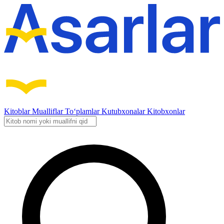
Kitoblar
Mualliflar
To‘plamlar
Kutubxonalar
Kitobxonlar