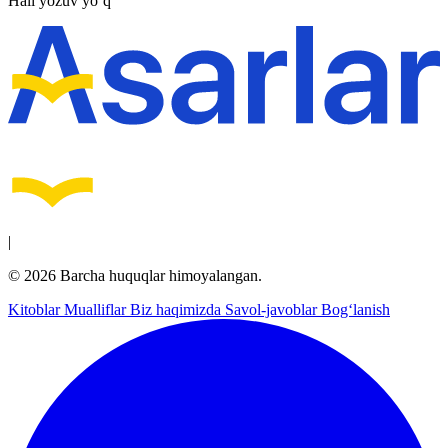
Hali yozuv yo‘q
|
© 2026 Barcha huquqlar himoyalangan.
Kitoblar
Mualliflar
Biz haqimizda
Savol-javoblar
Bog‘lanish