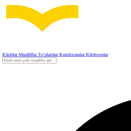
Kitoblar
Mualliflar
To‘plamlar
Kutubxonalar
Kitobxonlar