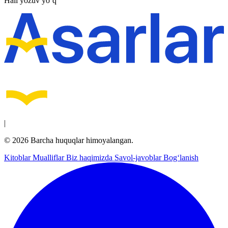
Hali yozuv yo‘q
|
© 2026 Barcha huquqlar himoyalangan.
Kitoblar
Mualliflar
Biz haqimizda
Savol-javoblar
Bog‘lanish