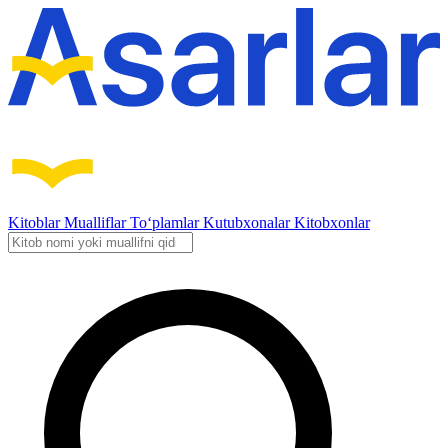
Kitoblar
Mualliflar
To‘plamlar
Kutubxonalar
Kitobxonlar