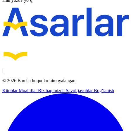
Hali yozuv yo‘q
|
© 2026 Barcha huquqlar himoyalangan.
Kitoblar
Mualliflar
Biz haqimizda
Savol-javoblar
Bog‘lanish