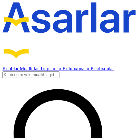
Kitoblar
Mualliflar
To‘plamlar
Kutubxonalar
Kitobxonlar