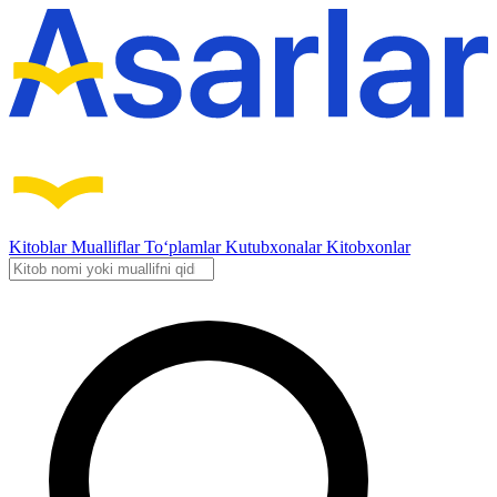
Kitoblar
Mualliflar
To‘plamlar
Kutubxonalar
Kitobxonlar