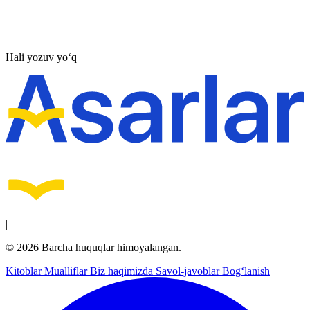
Hali yozuv yo‘q
|
© 2026 Barcha huquqlar himoyalangan.
Kitoblar
Mualliflar
Biz haqimizda
Savol-javoblar
Bog‘lanish