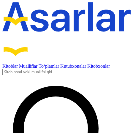
Kitoblar
Mualliflar
To‘plamlar
Kutubxonalar
Kitobxonlar