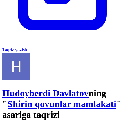
Taqriz yozish
Hudoyberdi Davlatov
ning
"
Shirin qovunlar mamlakati
"
asariga taqrizi