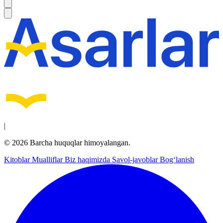
|
© 2026 Barcha huquqlar himoyalangan.
Kitoblar
Mualliflar
Biz haqimizda
Savol-javoblar
Bog‘lanish