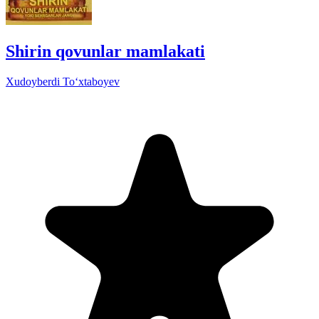
Shirin qovunlar mamlakati
Xudoyberdi To‘xtaboyev