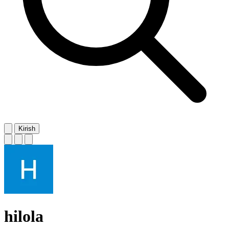
Kirish
hilola