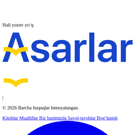
Hali yozuv yo‘q
|
© 2026 Barcha huquqlar himoyalangan.
Kitoblar
Mualliflar
Biz haqimizda
Savol-javoblar
Bog‘lanish