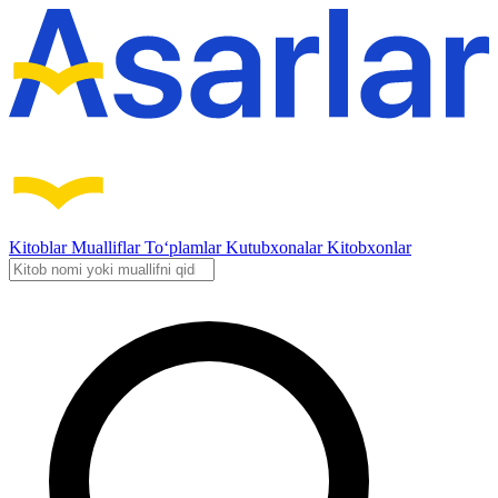
Kitoblar
Mualliflar
To‘plamlar
Kutubxonalar
Kitobxonlar