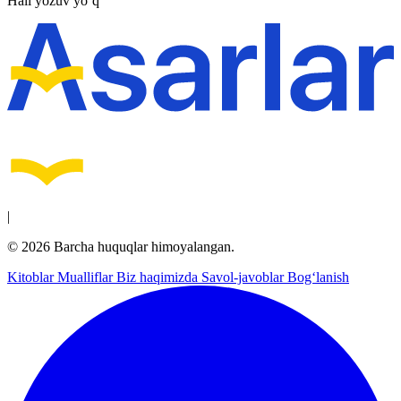
Hali yozuv yo‘q
|
© 2026 Barcha huquqlar himoyalangan.
Kitoblar
Mualliflar
Biz haqimizda
Savol-javoblar
Bog‘lanish