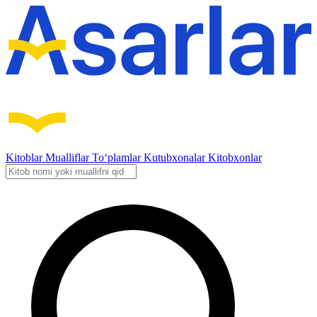
Kitoblar
Mualliflar
To‘plamlar
Kutubxonalar
Kitobxonlar