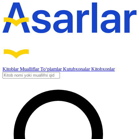
Kitoblar
Mualliflar
To‘plamlar
Kutubxonalar
Kitobxonlar