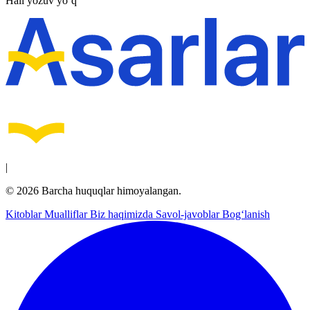
Hali yozuv yo‘q
|
© 2026 Barcha huquqlar himoyalangan.
Kitoblar
Mualliflar
Biz haqimizda
Savol-javoblar
Bog‘lanish