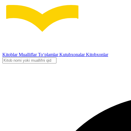
Kitoblar
Mualliflar
To‘plamlar
Kutubxonalar
Kitobxonlar