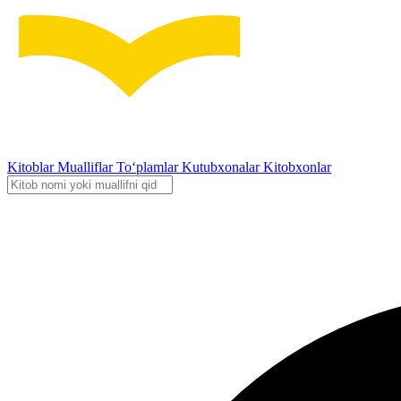
Kitoblar
Mualliflar
To‘plamlar
Kutubxonalar
Kitobxonlar