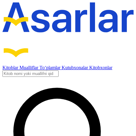
Kitoblar
Mualliflar
To‘plamlar
Kutubxonalar
Kitobxonlar