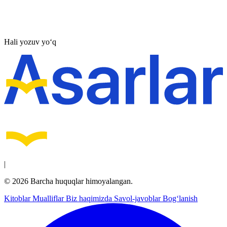
Hali yozuv yo‘q
|
© 2026 Barcha huquqlar himoyalangan.
Kitoblar
Mualliflar
Biz haqimizda
Savol-javoblar
Bog‘lanish