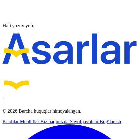
Hali yozuv yo‘q
|
© 2026 Barcha huquqlar himoyalangan.
Kitoblar
Mualliflar
Biz haqimizda
Savol-javoblar
Bog‘lanish