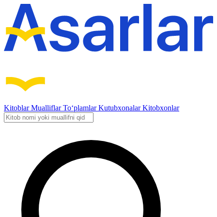
Kitoblar
Mualliflar
To‘plamlar
Kutubxonalar
Kitobxonlar