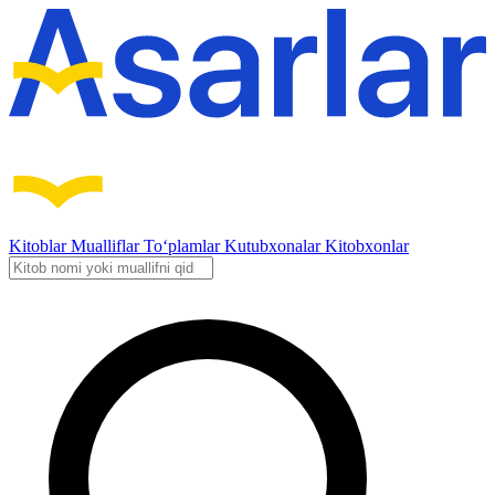
Kitoblar
Mualliflar
To‘plamlar
Kutubxonalar
Kitobxonlar