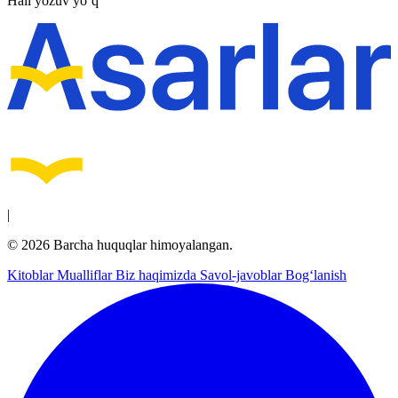
Hali yozuv yo‘q
|
© 2026 Barcha huquqlar himoyalangan.
Kitoblar
Mualliflar
Biz haqimizda
Savol-javoblar
Bog‘lanish