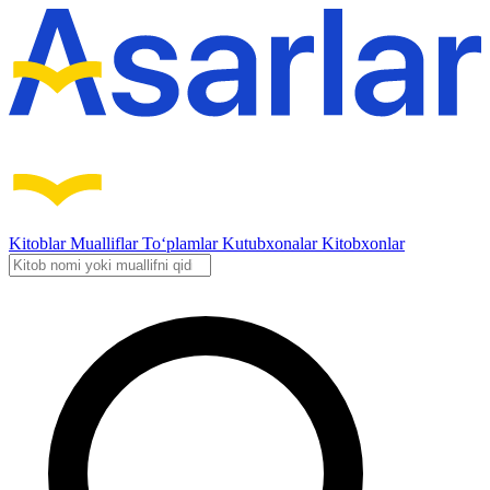
Kitoblar
Mualliflar
To‘plamlar
Kutubxonalar
Kitobxonlar