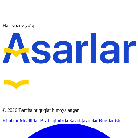
Hali yozuv yo‘q
|
© 2026 Barcha huquqlar himoyalangan.
Kitoblar
Mualliflar
Biz haqimizda
Savol-javoblar
Bog‘lanish