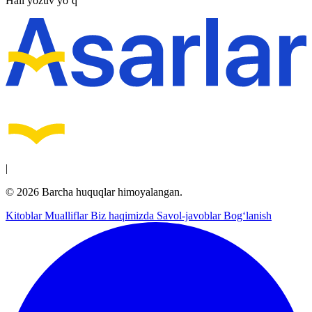
Hali yozuv yo‘q
|
© 2026 Barcha huquqlar himoyalangan.
Kitoblar
Mualliflar
Biz haqimizda
Savol-javoblar
Bog‘lanish