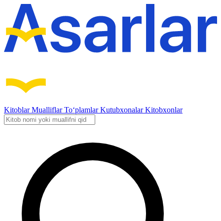
Kitoblar
Mualliflar
To‘plamlar
Kutubxonalar
Kitobxonlar