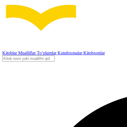
Kitoblar
Mualliflar
To‘plamlar
Kutubxonalar
Kitobxonlar