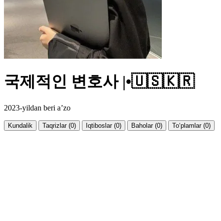
국제적인 변호사 |•🇺🇸🇰🇷
2023-yildan beri a’zo
Kundalik
Taqrizlar (0)
Iqtiboslar (0)
Baholar (0)
To‘plamlar (0)