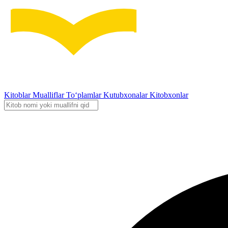
Kitoblar
Mualliflar
To‘plamlar
Kutubxonalar
Kitobxonlar