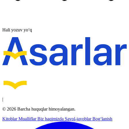
Hali yozuv yo‘q
|
© 2026 Barcha huquqlar himoyalangan.
Kitoblar
Mualliflar
Biz haqimizda
Savol-javoblar
Bog‘lanish