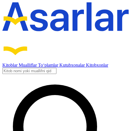
Kitoblar
Mualliflar
To‘plamlar
Kutubxonalar
Kitobxonlar