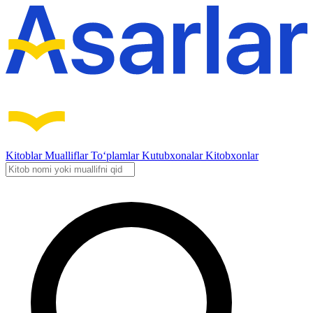
Kitoblar
Mualliflar
To‘plamlar
Kutubxonalar
Kitobxonlar