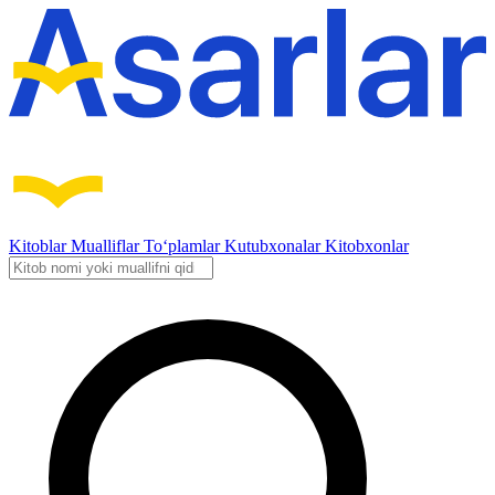
Kitoblar
Mualliflar
To‘plamlar
Kutubxonalar
Kitobxonlar