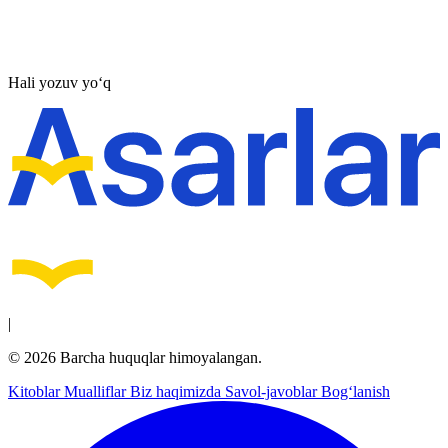
Hali yozuv yo‘q
|
© 2026 Barcha huquqlar himoyalangan.
Kitoblar
Mualliflar
Biz haqimizda
Savol-javoblar
Bog‘lanish