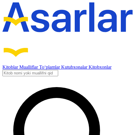
Kitoblar
Mualliflar
To‘plamlar
Kutubxonalar
Kitobxonlar