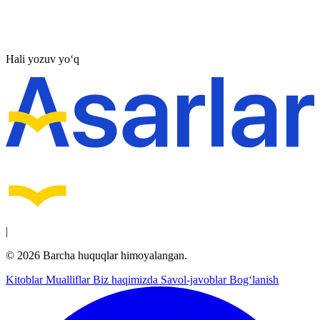
Hali yozuv yo‘q
|
© 2026 Barcha huquqlar himoyalangan.
Kitoblar
Mualliflar
Biz haqimizda
Savol-javoblar
Bog‘lanish