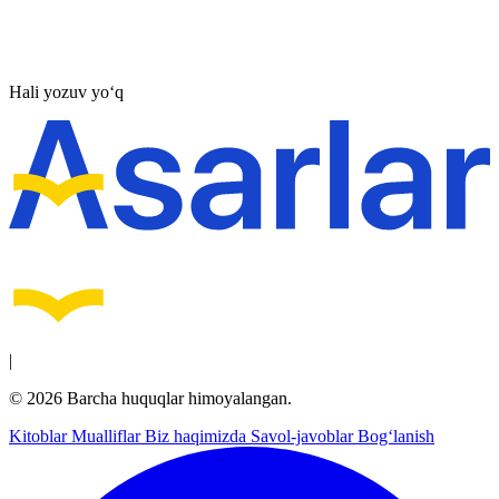
Hali yozuv yo‘q
|
© 2026 Barcha huquqlar himoyalangan.
Kitoblar
Mualliflar
Biz haqimizda
Savol-javoblar
Bog‘lanish