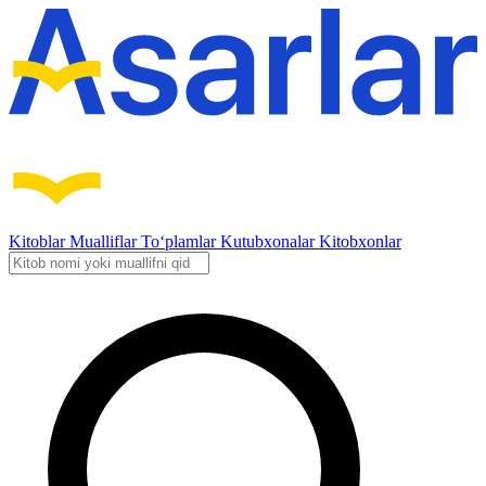
Kitoblar
Mualliflar
To‘plamlar
Kutubxonalar
Kitobxonlar