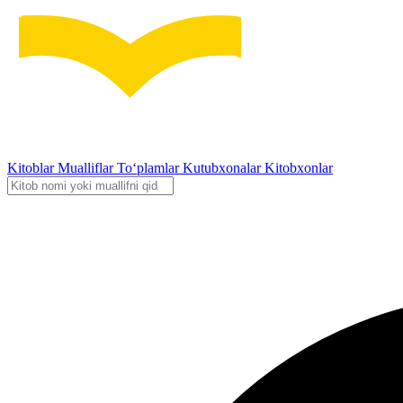
Kitoblar
Mualliflar
To‘plamlar
Kutubxonalar
Kitobxonlar