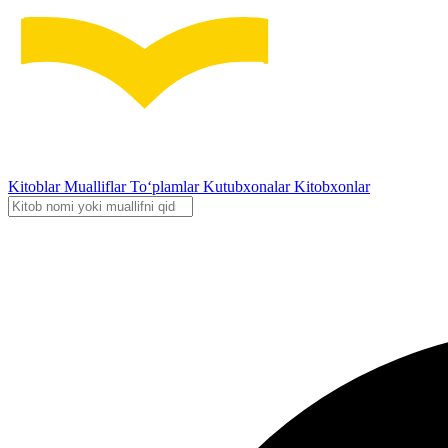
Kitoblar
Mualliflar
To‘plamlar
Kutubxonalar
Kitobxonlar