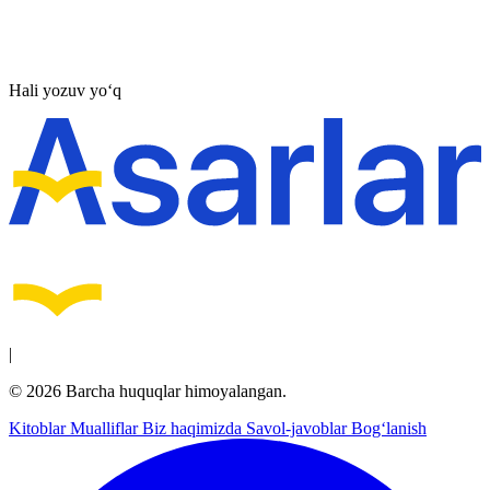
Hali yozuv yo‘q
|
© 2026 Barcha huquqlar himoyalangan.
Kitoblar
Mualliflar
Biz haqimizda
Savol-javoblar
Bog‘lanish