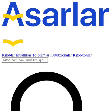
Kitoblar
Mualliflar
To‘plamlar
Kutubxonalar
Kitobxonlar