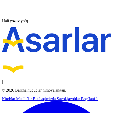
Hali yozuv yo‘q
|
© 2026 Barcha huquqlar himoyalangan.
Kitoblar
Mualliflar
Biz haqimizda
Savol-javoblar
Bog‘lanish