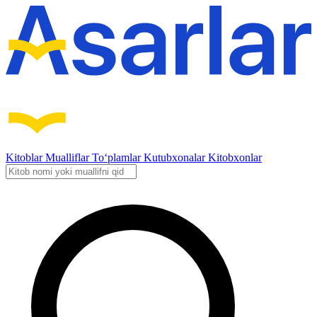
Kitoblar
Mualliflar
To‘plamlar
Kutubxonalar
Kitobxonlar