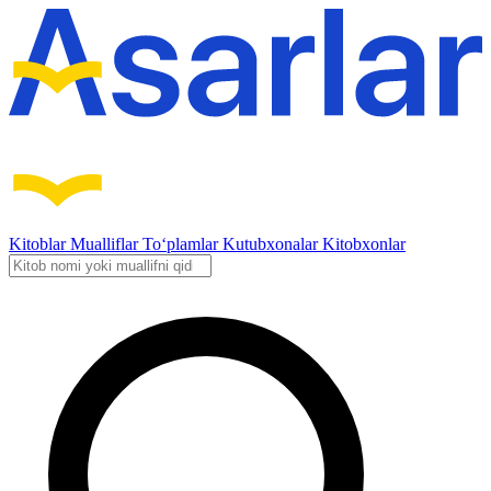
Kitoblar
Mualliflar
To‘plamlar
Kutubxonalar
Kitobxonlar