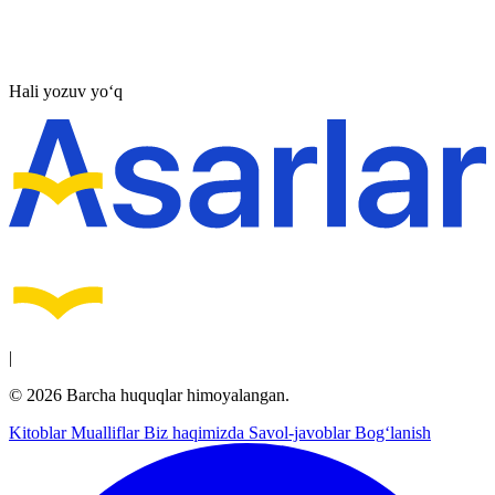
Hali yozuv yo‘q
|
© 2026 Barcha huquqlar himoyalangan.
Kitoblar
Mualliflar
Biz haqimizda
Savol-javoblar
Bog‘lanish