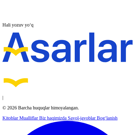
Hali yozuv yo‘q
|
© 2026 Barcha huquqlar himoyalangan.
Kitoblar
Mualliflar
Biz haqimizda
Savol-javoblar
Bog‘lanish