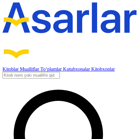
Kitoblar
Mualliflar
To‘plamlar
Kutubxonalar
Kitobxonlar