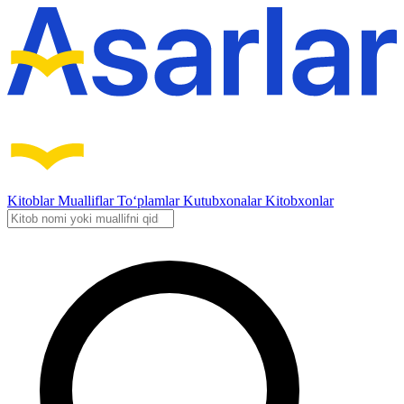
Kitoblar
Mualliflar
To‘plamlar
Kutubxonalar
Kitobxonlar