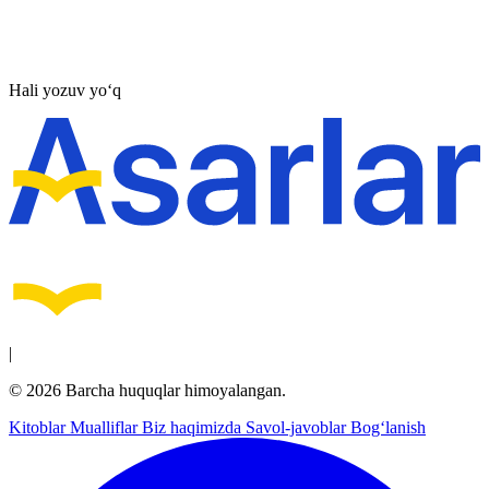
Hali yozuv yo‘q
|
© 2026 Barcha huquqlar himoyalangan.
Kitoblar
Mualliflar
Biz haqimizda
Savol-javoblar
Bog‘lanish