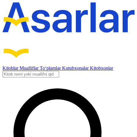
Kitoblar
Mualliflar
To‘plamlar
Kutubxonalar
Kitobxonlar