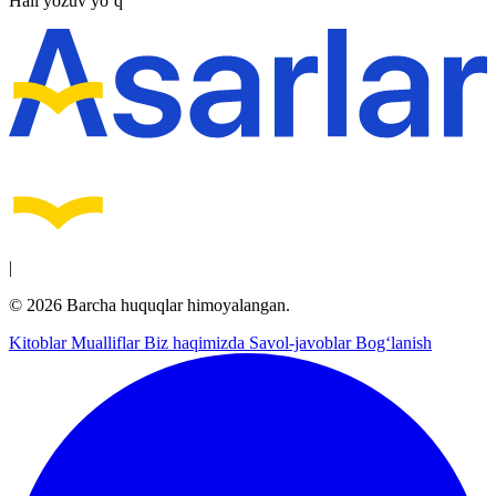
Hali yozuv yo‘q
|
© 2026 Barcha huquqlar himoyalangan.
Kitoblar
Mualliflar
Biz haqimizda
Savol-javoblar
Bog‘lanish