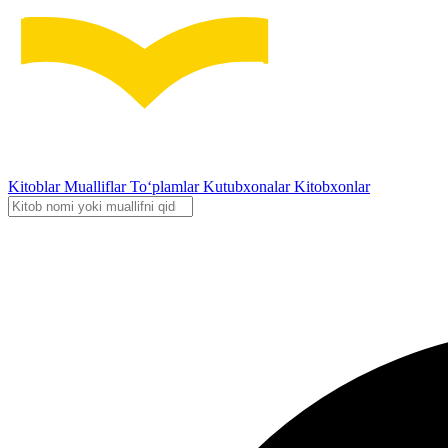
Kitoblar
Mualliflar
To‘plamlar
Kutubxonalar
Kitobxonlar