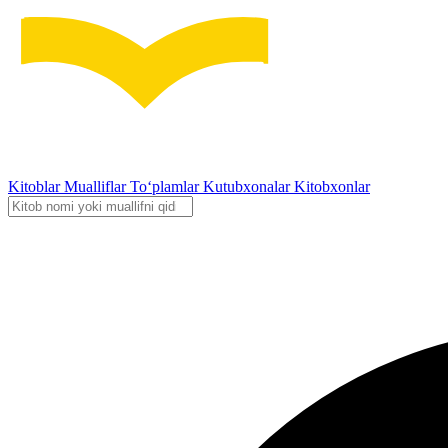
Kitoblar
Mualliflar
To‘plamlar
Kutubxonalar
Kitobxonlar