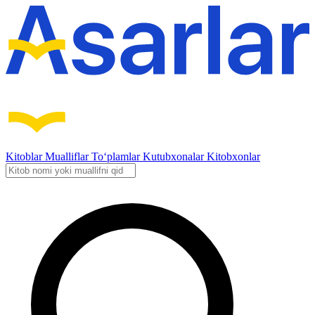
Kitoblar
Mualliflar
To‘plamlar
Kutubxonalar
Kitobxonlar