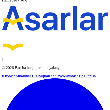
Hali yozuv yo‘q
|
© 2026 Barcha huquqlar himoyalangan.
Kitoblar
Mualliflar
Biz haqimizda
Savol-javoblar
Bog‘lanish