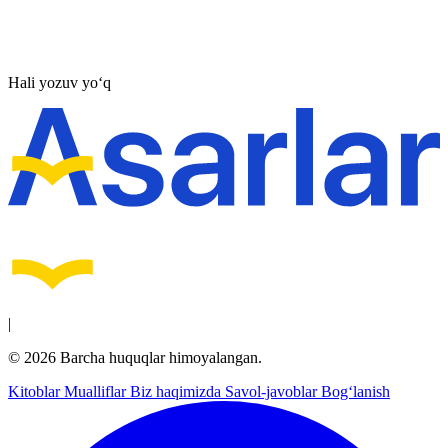
Hali yozuv yo‘q
|
© 2026 Barcha huquqlar himoyalangan.
Kitoblar
Mualliflar
Biz haqimizda
Savol-javoblar
Bog‘lanish