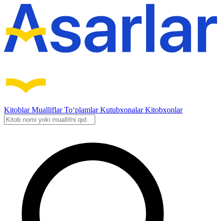
Kitoblar
Mualliflar
To‘plamlar
Kutubxonalar
Kitobxonlar