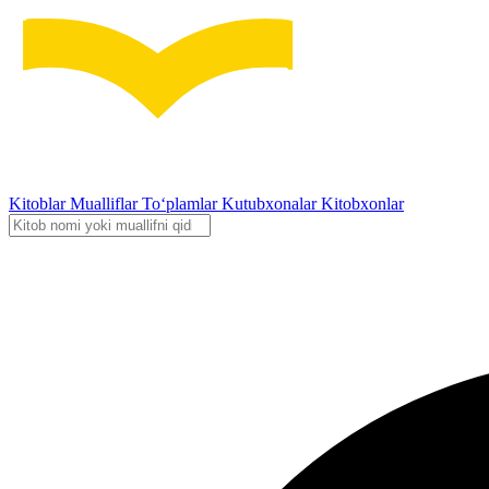
Kitoblar
Mualliflar
To‘plamlar
Kutubxonalar
Kitobxonlar