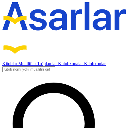
Kitoblar
Mualliflar
To‘plamlar
Kutubxonalar
Kitobxonlar