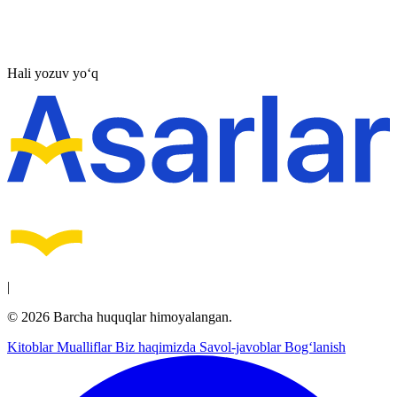
Hali yozuv yo‘q
|
© 2026 Barcha huquqlar himoyalangan.
Kitoblar
Mualliflar
Biz haqimizda
Savol-javoblar
Bog‘lanish