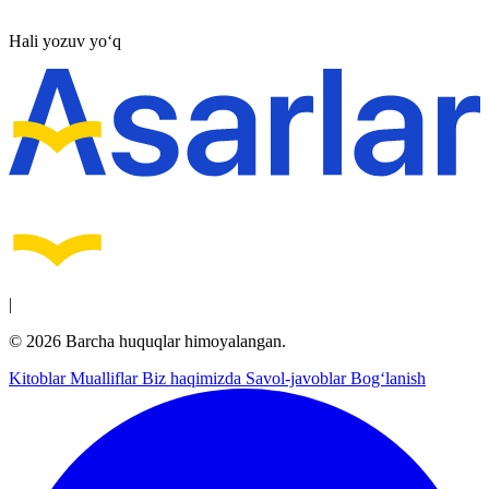
Hali yozuv yo‘q
|
© 2026 Barcha huquqlar himoyalangan.
Kitoblar
Mualliflar
Biz haqimizda
Savol-javoblar
Bog‘lanish