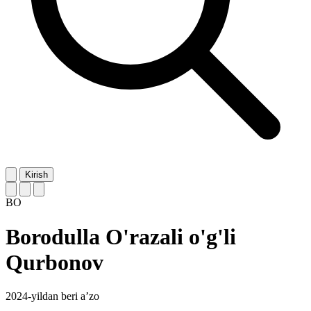
Kirish
BO
Borodulla O'razali o'g'li
Qurbonov
2024-yildan beri a’zo