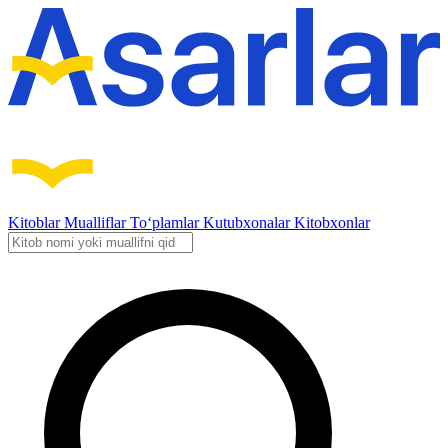
Kitoblar
Mualliflar
To‘plamlar
Kutubxonalar
Kitobxonlar