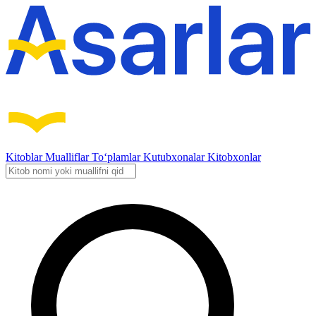
Kitoblar
Mualliflar
To‘plamlar
Kutubxonalar
Kitobxonlar