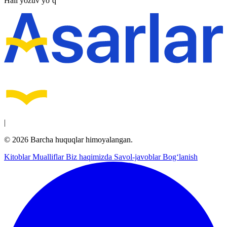
Hali yozuv yo‘q
|
© 2026 Barcha huquqlar himoyalangan.
Kitoblar
Mualliflar
Biz haqimizda
Savol-javoblar
Bog‘lanish