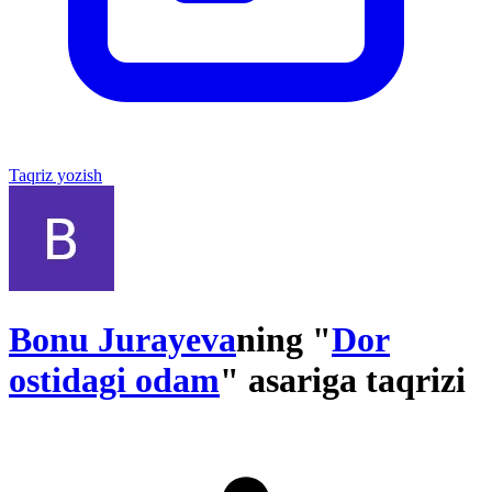
Taqriz yozish
Bonu Jurayeva
ning "
Dor
ostidagi odam
" asariga taqrizi