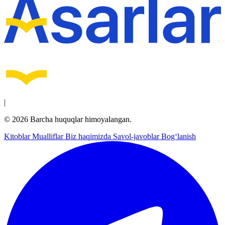
|
© 2026 Barcha huquqlar himoyalangan.
Kitoblar
Mualliflar
Biz haqimizda
Savol-javoblar
Bog‘lanish