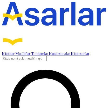
Kitoblar
Mualliflar
To‘plamlar
Kutubxonalar
Kitobxonlar